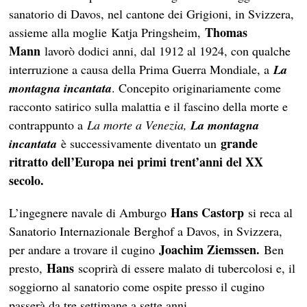
sanatorio di Davos, nel cantone dei Grigioni, in Svizzera,
Thomas
assieme alla moglie Katja Pringsheim,
Mann
lavorò dodici anni, dal 1912 al 1924, con qualche
interruzione a causa della Prima Guerra Mondiale, a
La
montagna incantata
. Concepito originariamente come
racconto satirico sulla malattia e il fascino della morte e
contrappunto a
La morte a Venezia,
La montagna
grande
incantata
è successivamente diventato un
ritratto dell’Europa nei primi trent’anni del XX
secolo.
Hans Castorp
L’ingegnere navale di Amburgo
si reca al
Sanatorio Internazionale Berghof a Davos, in Svizzera,
Joachim Ziemssen.
per andare a trovare il cugino
Ben
Hans
presto,
scoprirà di essere malato di tubercolosi e, il
soggiorno al sanatorio come ospite presso il cugino
passerà da tre settimane a sette anni.