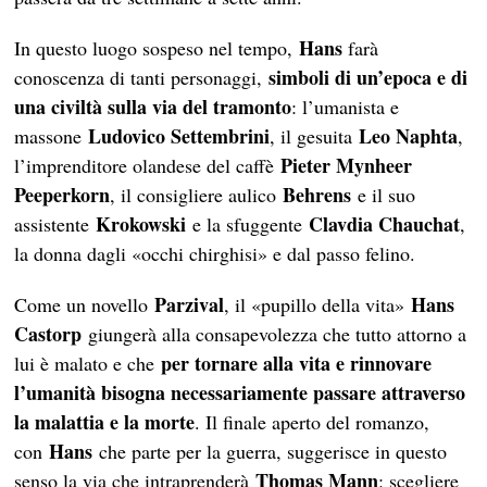
Hans
In questo luogo sospeso nel tempo,
farà
simboli di un’epoca e di
conoscenza di tanti personaggi,
una civiltà sulla via del tramonto
: l’umanista e
Ludovico Settembrini
Leo Naphta
massone
, il gesuita
,
Pieter Mynheer
l’imprenditore olandese del caffè
Peeperkorn
Behrens
, il consigliere aulico
e il suo
Krokowski
Clavdia Chauchat
assistente
e la sfuggente
,
la donna dagli «occhi chirghisi» e dal passo felino.
Parzival
Hans
Come un novello
, il «pupillo della vita»
Castorp
giungerà alla consapevolezza che tutto attorno a
per tornare alla vita e rinnovare
lui è malato e che
l’umanità bisogna necessariamente passare attraverso
la malattia e la morte
. Il finale aperto del romanzo,
Hans
con
che parte per la guerra, suggerisce in questo
Thomas Mann
senso la via che intraprenderà
: scegliere