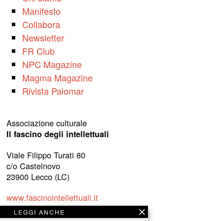
Manifesto
Collabora
Newsletter
FR Club
NPC Magazine
Magma Magazine
Rivista Palomar
Associazione culturale
Il fascino degli intellettuali
Viale Filippo Turati 80
c/o Castelnovo
23900 Lecco (LC)
www.fascinointellettuali.it
info[at]fascinointellettuali.it
LEGGI ANCHE