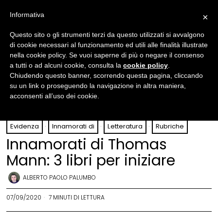
Informativa
×
Questo sito o gli strumenti terzi da questo utilizzati si avvalgono
di cookie necessari al funzionamento ed utili alle finalità illustrate
nella cookie policy. Se vuoi saperne di più o negare il consenso
a tutti o ad alcuni cookie, consulta la
cookie policy
.
Chiudendo questo banner, scorrendo questa pagina, cliccando
su un link o proseguendo la navigazione in altra maniera,
acconsenti all’uso dei cookie.
Evidenza
·
Innamorati di
·
Letteratura
·
Rubriche
Innamorati di Thomas
Mann: 3 libri per iniziare
ALBERTO PAOLO PALUMBO
07/09/2020
7 MINUTI DI LETTURA