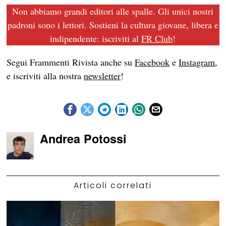
Non abbiamo grandi editori alle spalle. Gli unici nostri
padroni sono i lettori. Sostieni la cultura giovane, libera e
indipendente: iscriviti al
FR Club
!
Segui Frammenti Rivista anche su
Facebook
e
Instagram
,
e iscriviti alla nostra
newsletter
!
Andrea Potossi
Articoli correlati