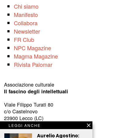
Chi siamo
Manifesto
Collabora
Newsletter
FR Club
NPC Magazine
Magma Magazine
Rivista Palomar
Associazione culturale
Il fascino degli intellettuali
Viale Filippo Turati 80
c/o Castelnovo
23900 Lecco (LC)
LEGGI ANCHE
www.fascinointellettuali.it
Aurelio Agostino:
info[at]fascinointellettuali.it