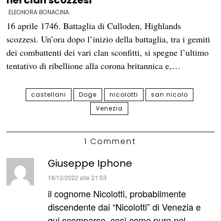
nei clan scozzesi
ELEONORA BONACINA
16 aprile 1746. Battaglia di Culloden, Highlands
scozzesi. Un’ora dopo l’inizio della battaglia, tra i gemiti
dei combattenti dei vari clan sconfitti, si spegne l’ultimo
tentativo di ribellione alla corona britannica e,…
castellani
Doge
nicolotti
san nicolo
Venezia
1 Comment
Giuseppe Iphone
ha
18/12/2022 alle 21:53
detto:
il cognome Nicolotti, probabilmente
discendente dai “Nicolotti” di Venezia e
qui scomparso, così come pure nel