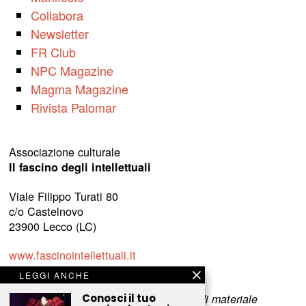
Collabora
Newsletter
FR Club
NPC Magazine
Magma Magazine
Rivista Palomar
Associazione culturale
Il fascino degli intellettuali
Viale Filippo Turati 80
c/o Castelnovo
23900 Lecco (LC)
www.fascinointellettuali.it
info[at]fascinointellettuali.it
LEGGI ANCHE
Conosci il tuo
Per segnalare eventuali errori nell’uso di materiale