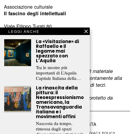
Associazione culturale
Il fascino degli intellettuali
Viale Filippo Turati 80
LEGGI ANCHE
c/o Castelnovo
23900 Lecco (LC)
La «Visitazione» di
Raffaello e il
legame mai
www.fascinointellettuali.it
spezzato con
info[at]fascinointellettuali.it
L’Aquila
Tra le mostre più
Per segnalare eventuali errori nell’uso di materiale
importanti di L’Aquila
riservato,
scriveteci
e provvederemo prontamente alla
Capitale Italiana della…
rimozione del materiale lesivo dei diritti di terzi.
La rinascita della
pittura: il
L’intero contenuto di questo sito web è protetto da
Neoespressionismo
americano, la
copyright.
Transavanguardia
italiana e i
movimenti affini
Nascosta da tempo,
©
2026
FRAMMENTI RIVISTA
rimossa dagli spazi
CHI SIAMO
FR CLUB
COLLABORA
PRIVACY POLICY