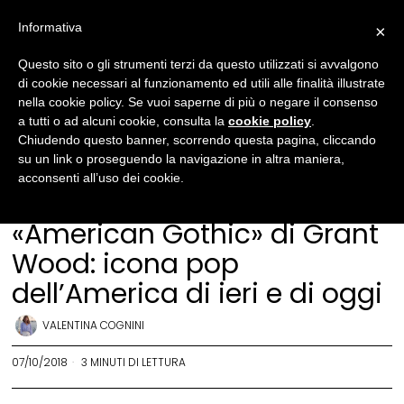
Informativa
×
Questo sito o gli strumenti terzi da questo utilizzati si avvalgono
di cookie necessari al funzionamento ed utili alle finalità illustrate
nella cookie policy. Se vuoi saperne di più o negare il consenso
a tutti o ad alcuni cookie, consulta la
cookie policy
.
Chiudendo questo banner, scorrendo questa pagina, cliccando
su un link o proseguendo la navigazione in altra maniera,
acconsenti all’uso dei cookie.
Arte
·
Arte spiegata bene
«American Gothic» di Grant
Wood: icona pop
dell’America di ieri e di oggi
VALENTINA COGNINI
07/10/2018
3 MINUTI DI LETTURA