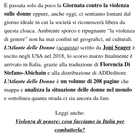
Giornata contro la violenza
È passata solo da poco la
sulle donne
eppure, anche oggi, ci sentiamo lontani dal
giorno ideale in cui la società si riconoscerà libera da
questa cloaca. Ambiente sporco e ripugnante “la violenza
di genere” non ha mai confini né geografici, né culturali.
Joni Seager
L’Atlante delle Donne
(
acquista
) scritto da
è
uscito negli USA nel 2018, lo scorso marzo finalmente è
Florencia Di
arrivato in Italia, grazie alla traduzione di
Stefano-Abichain
e alla distribuzione di ADDeditore.
un volume di 208 pagine
L’Atlante delle Donne
è
che
analizza la situazione delle donne nel mondo
mappa e
e sottolinea quanta strada ci sia ancora da fare.
Leggi anche:
Violenza di genere: cosa facciamo in Italia per
combatterla?