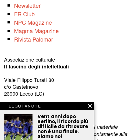
Newsletter
FR Club
NPC Magazine
Magma Magazine
Rivista Palomar
Associazione culturale
Il fascino degli intellettuali
Viale Filippo Turati 80
c/o Castelnovo
23900 Lecco (LC)
www.fascinointellettuali.it
LEGGI ANCHE
info[at]fascinointellettuali.it
Vent’anni dopo
Berlino, il ricordo più
Per segnalare eventuali errori nell’uso di materiale
difficile da ritrovare
non è una finale.
riservato,
scriveteci
e provvederemo prontamente alla
Siamo noi