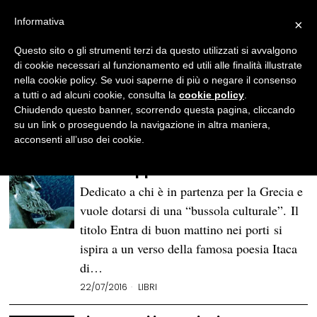
Informativa
×
Gilda Tentorio
Questo sito o gli strumenti terzi da questo utilizzati si avvalgono
Grecia e teatro riempiono la mia vita e i
di cookie necessari al funzionamento ed utili alle finalità illustrate
miei studi.
nella cookie policy. Se vuoi saperne di più o negare il consenso
Sono spazi fisici e dell'anima dove amo
a tutti o ad alcuni cookie, consulta la
cookie policy
.
sempre tornare.
Chiudendo questo banner, scorrendo questa pagina, cliccando
su un link o proseguendo la navigazione in altra maniera,
“Entra di buon mattino nei
acconsenti all’uso dei cookie.
porti”
di Giuseppe Zanetto
Dedicato a chi è in partenza per la Grecia e
vuole dotarsi di una “bussola culturale”. Il
titolo Entra di buon mattino nei porti si
ispira a un verso della famosa poesia Itaca
di…
22/07/2016
LIBRI