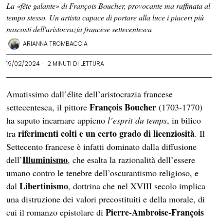
La «fête galante» di François Boucher, provocante ma raffinata al
tempo stesso. Un artista capace di portare alla luce i piaceri più
nascosti dell'aristocrazia francese settecentesca
ARIANNA TROMBACCIA
19/02/2024
2 MINUTI DI LETTURA
Amatissimo dall’élite dell’aristocrazia francese
François Boucher
settecentesca, il pittore
(1703-1770)
ha saputo incarnare appieno
l’esprit du temps
, in bilico
riferimenti colti e un certo grado di licenziosità
tra
. Il
Settecento francese è infatti dominato dalla diffusione
Illuminismo
dell’
, che esalta la razionalità dell’essere
umano contro le tenebre dell’oscurantismo religioso, e
Libertinismo
dal
, dottrina che nel XVIII secolo implica
una distruzione dei valori precostituiti e della morale, di
Pierre-Ambroise-François
cui il romanzo epistolare di