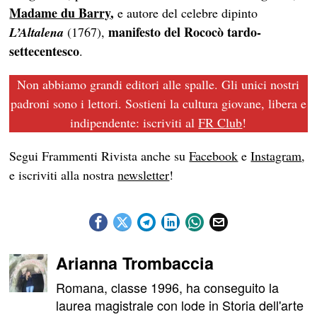
Madame du Barry
,
e autore del celebre dipinto
manifesto del Rococò tardo-
L’Altalena
(1767),
settecentesco
.
Non abbiamo grandi editori alle spalle. Gli unici nostri
padroni sono i lettori. Sostieni la cultura giovane, libera e
indipendente: iscriviti al
FR Club
!
Segui Frammenti Rivista anche su
Facebook
e
Instagram
,
e iscriviti alla nostra
newsletter
!
Arianna Trombaccia
Romana, classe 1996, ha conseguito la
laurea magistrale con lode in Storia dell'arte