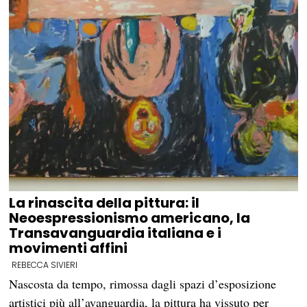
La rinascita della pittura: il
Neoespressionismo americano, la
Transavanguardia italiana e i
movimenti affini
REBECCA SIVIERI
Nascosta da tempo, rimossa dagli spazi d’esposizione
artistici più all’avanguardia, la pittura ha vissuto per