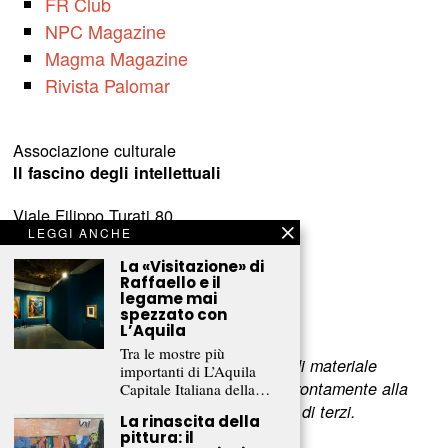
FR Club
NPC Magazine
Magma Magazine
Rivista Palomar
Associazione culturale
Il fascino degli intellettuali
Viale Filippo Turati 80
LEGGI ANCHE
c/o Castelnovo
23900 Lecco (LC)
La «Visitazione» di
Raffaello e il
legame mai
www.fascinointellettuali.it
spezzato con
info[at]fascinointellettuali.it
L’Aquila
Tra le mostre più
Per segnalare eventuali errori nell’uso di materiale
importanti di L’Aquila
riservato,
scriveteci
e provvederemo prontamente alla
Capitale Italiana della…
rimozione del materiale lesivo dei diritti di terzi.
La rinascita della
pittura: il