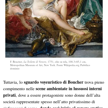
F. Boucher,
La Toilette di Venere
, 1751, olio su tela, 108.3×85,1 cm,
Metropolitan Museum of Art, New York. Fonte Wikipedia.org Pubblico
dominio
sguardo voyeuristico di Boucher
Tuttavia, lo
trova pieno
scene ambientate in lussuosi interni
compimento nelle
privati
, dove a essere protagoniste sono donne dell’alta
società rappresentate spesso nell’atto privatissimo di