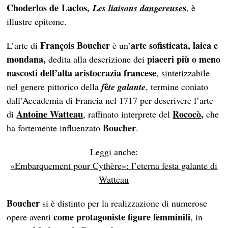
Choderlos de Laclos,
s
Les liaisons dangereuse
, è
illustre epitome.
François Boucher
arte sofisticata, laica e
L’arte di
è un’
mondana,
piaceri più o meno
dedita alla descrizione dei
nascosti dell’alta aristocrazia francese
, sintetizzabile
ê
nel genere pittorico della
f
te galante
, termine coniato
dall’Accademia di Francia nel 1717 per descrivere l’arte
Antoine Watteau
Rococò
,
di
, raffinato interprete del
che
Boucher
ha fortemente influenzato
.
Leggi anche:
«Embarquement pour Cythère»: l’eterna festa galante di
Watteau
Boucher
si è distinto per la realizzazione di numerose
come protagoniste figure femminili
opere aventi
, in