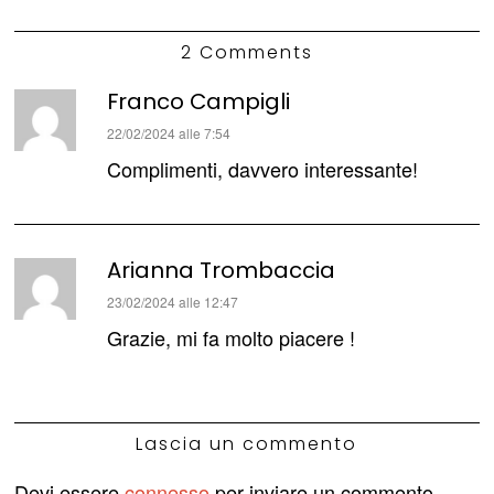
2 Comments
Franco Campigli
ha
22/02/2024 alle 7:54
detto:
Complimenti, davvero interessante!
Arianna Trombaccia
ha
23/02/2024 alle 12:47
detto:
Grazie, mi fa molto piacere !
Lascia un commento
Devi essere
connesso
per inviare un commento.