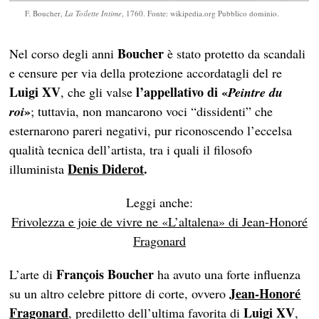
F. Boucher,
La Toilette Intime
, 1760. Fonte: wikipedia.org Pubblico dominio.
Boucher
Nel corso degli anni
è stato protetto da scandali
e censure per via della protezione accordatagli del re
Luigi XV
l’appellativo di «
, che gli valse
Peintre du
»
roi
; tuttavia, non mancarono voci “dissidenti” che
esternarono pareri negativi, pur riconoscendo l’eccelsa
qualità tecnica dell’artista, tra i quali il filosofo
Denis Diderot
.
illuminista
Leggi anche:
Frivolezza e joie de vivre ne «L’altalena» di Jean-Honoré
Fragonard
François Boucher
L’arte di
ha avuto una forte influenza
Jean-Honoré
su un altro celebre pittore di corte, ovvero
Fragonard
Luigi XV
, prediletto dell’ultima favorita di
,