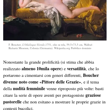
F. Boucher,
L’Odalisque blonde
,1751, olio su tela, 59,5×73,5 cm, Wallraf-
Richartz Museum, Colonia (Germania). Wikipedia.org Pubblico dominio
Nonostante la grande prolificità (si stima che abbia
almeno 10mila opere
versatilità
realizzato
) e
, che lo
Boucher
portarono a cimentarsi con generi differenti,
divenne noto come «Pittore delle Grazie»
, e il tema
nudità femminile
della
venne riproposto più volte: basti
graziose
citare la serie di opere aventi per protagoniste
pastorelle
che non esitano a mostrare le proprie grazie in
contesti bucolici.