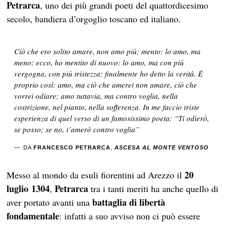
Petrarca
, uno dei più grandi poeti del quattordicesimo
secolo, bandiera d’orgoglio toscano ed italiano.
Ciò che ero solito amare, non amo più; mento: lo amo, ma
meno; ecco, ho mentito di nuovo: lo amo, ma con più
vergogna, con più tristezza; finalmente ho detto la verità. È
proprio così: amo, ma ciò che amerei non amare, ciò che
vorrei odiare; amo tuttavia, ma contro voglia, nella
costrizione, nel pianto, nella sofferenza. In me faccio triste
esperienza di quel verso di un famosissimo poeta: “Ti odierò,
se posso; se no, t’amerò contro voglia”
DA
FRANCESCO PETRARCA
,
ASCESA AL MONTE VENTOSO
20
Messo al mondo da esuli fiorentini ad Arezzo il
luglio 1304
Petrarca
,
tra i tanti meriti ha anche quello di
battaglia di libertà
aver portato avanti una
fondamentale
: infatti a suo avviso non ci può essere