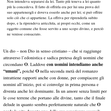
Non intendeva separarsi da lei. Tanto più teneva a lei quanto
più la concedeva. Il fatto di offrirla era per lui una prova del
suo appartenergli e doveva esserlo anche per lei; si può offrire
solo ciò che ci appartiene. La offriva per riprenderla subito
dopo, e la riprendeva arricchita, ai propri occhi, come un
oggetto comune che fosse servito a uno scopo divino, e perciò
ne venisse consacrato.
Un dio – non Dio in senso cristiano – che si raggiunge
attraverso l’edonistica e sadica pretesa degli uomini che
O
con uomini intendiamo anche
circondano
. Laddove
“umani”,
O
poiché
nella seconda metà del romanzo
intrattiene rapporti anche con donne, per compiacere gli
uomini all’inizio, poi si coinvolge in prima persona e
diventa anche lei dominante. In un amore senza limiti per
le cose terrene che portano alle divine, tanto che il finale
O
delude in quanto sembra perfettamente naturale che