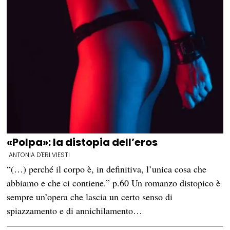
«Polpa»: la distopia dell’eros
ANTONIA D'ERI VIESTI
“(…) perché il corpo è, in definitiva, l’unica cosa che
abbiamo e che ci contiene.” p.60 Un romanzo distopico è
sempre un’opera che lascia un certo senso di
spiazzamento e di annichilamento…