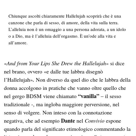
Chiunque ascolti chiaramente Hallelujah scoprirà che è una
canzone che parla di sesso, di amore, della vita sulla terra.
L’alleluia non è un omaggio a una persona adorata, a un idolo
o a Dio, ma è
l’alleluia dell’orgasmo.
È un’ode alla vita e
all’amore.
«
And from Your Lips She Drew the Hallelujah
» si dice
nel brano, ovvero «e dalle tue labbra disegnò
l’Hallelujah»
.
Non diverso da quel dio che le labbra della
donna accolgono in pratiche che vanno oltre quello che
“vanilla”
nel gergo BDSM viene chiamato
– il sesso
tradizionale -, ma ingloba maggiore perversione, nel
senso di volgere
.
Non inteso con la connotazione
Dante
negativa, che ad esempio
nel
Convivio
espone
quando parla del significato etimologico commentando la