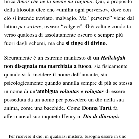
lirica
Amor che ne la mente mi ragiona
. Qui, a proposito
della filosofia dice che «umilia ogni perverso», dove con
ciò si intende traviato, malvagio. Ma “perverso” viene dal
O
latino
pervertere
, ovvero “volgere”.
è volta e condotta
verso qualcosa di assolutamente oscuro e sempre più
si tinge di divino.
fuori dagli schemi, ma che
un
Sicuramente è un estremo manifesto di
Hallelujah
non disegnata ma marchiata a fuoco
, sia fisicamente
quando si fa incidere il nome dell’amante, sia
psicologicamente quando annulla sempre di più se stessa
‘ambigua
in nome di un
voluntas e voluptas
di essere
posseduta da un uomo per possedere un dio nella sua
Donna Tartt
anima, come una bacchide. Come
fa
affermare al suo inquieto Henry in
Dio di illusioni:
Per ricevere il dio, in qualsiasi mistero, bisogna essere in uno