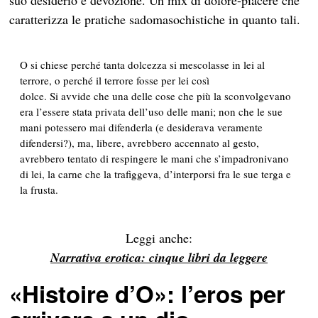
suo desiderio e devozione. Un mix di dolore-piacere che
caratterizza le pratiche sadomasochistiche in quanto tali.
O si chiese perché tanta dolcezza si mescolasse in lei al
terrore, o perché il terrore fosse per lei così
dolce. Si avvide che una delle cose che più la sconvolgevano
era l’essere stata privata dell’uso delle mani; non che le sue
mani potessero mai difenderla
(e desiderava veramente
difendersi?)
, ma, libere, avrebbero accennato al gesto,
avrebbero tentato di respingere le mani che s’impadronivano
di lei, la carne che la trafiggeva, d’interporsi fra le sue terga e
la frusta.
Leggi anche:
Narrativa erotica: cinque libri da leggere
«Histoire d’O»: l’eros per