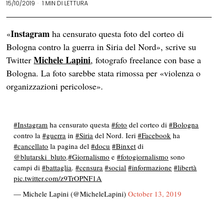
15/10/2019
1 MIN DI LETTURA
Instagram
«
ha censurato questa foto del corteo di
Bologna contro la guerra in Siria del Nord», scrive su
Michele Lapini
Twitter
, fotografo freelance con base a
Bologna. La foto sarebbe stata rimossa per «violenza o
organizzazioni pericolose».
#Instagram
ha censurato questa
#foto
del corteo di
#Bologna
contro la
#guerra
in
#Siria
del Nord. Ieri
#Facebook
ha
#cancellato
la pagina del
#docu
#Binxet
di
@blutarski_bluto
.
#Giornalismo
e
#fotogiornalismo
sono
campi di
#battaglia
.
#censura
#social
#informazione
#libertà
pic.twitter.com/z9TrOPNF1A
— Michele Lapini (@MicheleLapini)
October 13, 2019