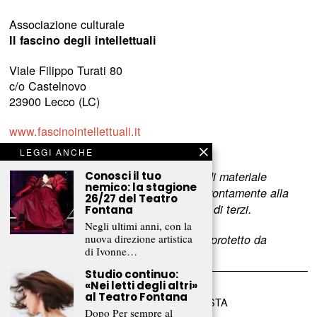
Associazione culturale
Il fascino degli intellettuali
Viale Filippo Turati 80
c/o Castelnovo
23900 Lecco (LC)
www.fascinointellettuali.it
info[at]fascinointellettuali.it
LEGGI ANCHE
Conosci il tuo
Per segnalare eventuali errori nell’uso di materiale
nemico: la stagione
riservato,
scriveteci
e provvederemo prontamente alla
26/27 del Teatro
rimozione del materiale lesivo dei diritti di terzi.
Fontana
Negli ultimi anni, con la
nuova direzione artistica
L’intero contenuto di questo sito web è protetto da
di Ivonne…
copyright.
Studio continuo:
«Nei letti degli altri»
al Teatro Fontana
©
2026
FRAMMENTI RIVISTA
Dopo Per sempre al