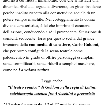
attorno a cui ruota l’innamorato, così che si instauri una
dinamica ribaltata, arguta e divertente, un gioco insolente
perché insolito rispetto alla consuetudine sociale di un
potere sempre maschile. Nel corteggiamento la donna
diviene caratteristica, è lei che imprime il carattere
dell’azione, conducendo a sé il pretendente. Situazione di
comicità seducente, forse per questo scelta dal grande
commedia di carattere
Carlo Goldoni
inventore della
,
,
che per primo configurò la scena teatrale come
palcoscenico in grado di offrire personaggi esemplari
senza semplificarli, senza ridurli a semplici maschere,
come ne
La vedova scaltra
.
Leggi anche:
“
Il teatro comico” di Goldoni nella regia di Latini:
caleidoscopio estetico fra Arlecchini e precarietà
Teatro Carcano
dal 12 al 22 aprile,
Al
La vedova