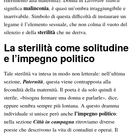
riferimento alla maternità). Donna in
Lavorare stanca
malinconia
significa
, è quasi un’ombra irraggiungibile e
inarrivabile. Simbolo di questa difficoltà di instaurare un
legame è l’elemento sessuale, che non colma il vuoto del
sterilità
silenzio e della
che ne deriva.
La sterilità come solitudine
e l’impegno politico
Tale sterilità va intesa in modo non letterale: nell’ultima
sezione,
Paternità
, questa viene contrapposta alla
fecondità della maternità. Il poeta è da solo quindi è
sterile, «bisogna fermare una donna e parlarle»
,
dice,
eppure sembra sempre più lontana. A questo dramma
l’impegno politico
individuale si unisce però anche
:
nella sezione
Città in campagna
ritroviamo diverse
poesie che descrivono la vita di contadini e operai. Il