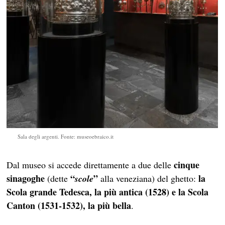
Sala degli argenti. Fonte: museoebraico.it
cinque
Dal museo si accede direttamente a due delle
sinagoghe
“
”
la
(dette
scole
alla veneziana) del ghetto:
Scola grande Tedesca, la più antica (1528) e la Scola
Canton (1531-1532), la più bella
.