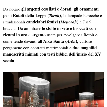
gli argenti cesellati e dorati, gli ornamenti
Da notare
per i Rotoli della Legge (
)
Torah
, le lampade barocche e
candelabri festivi (
)
i tradizionali
Menorah
a 7 o 9
le stoffe in sete e broccati con
braccia. Da ammirare
ricami in oro e argento
usate per avvolgere i Rotoli o
all’Arca Santa (
),
come tende davanti
Aròn
curiose
due magnifici
pergamene con contratti matrimoniali e
manoscritti miniati con testi biblici dell’inizio del XV
secolo
.