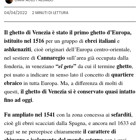
04/04/2022
2 MINUTI DI LETTURA
Il ghetto di Venezia è stato il primo ghetto d’Europa,
istituito nel 1516
ebrei italiani
per un gruppo di
e
ashkenaziti
, cioè originari dell’Europa centro-orientale,
Cannaregio
nel sestiere di
sull’area già occupata dalla
“
”
ghetto
fonderia, in veneziano
el geto
da cui il termine
,
quartiere
poi usato a indicare in senso lato il concetto di
ebraico
in tutta Europa. Ma, a differenza di molti di
il ghetto di Venezia si è conservato quasi intatto
questi,
fino ad oggi
.
Fu ampliato nel 1541
sefarditi
con la zona concessa ai
,
cioè gli ebrei scacciati dalla Spagna, e ancora nel 1633 ed
il carattere di
oggi se ne percepisce chiaramente
chiusura e isolamento dal mondo esterno
con i suoi