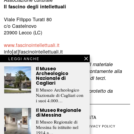
Il fascino degli intellettuali
Viale Filippo Turati 80
c/o Castelnovo
23900 Lecco (LC)
www.fascinointellettuali.it
info[at]fascinointellettuali.it
LEGGI ANCHE
Per segnalare eventuali errori nell’uso di materiale
Il Museo
riservato,
scriveteci
e provvederemo prontamente alla
Archeologico
rimozione del materiale lesivo dei diritti di terzi.
Nazionale di
Cagliari
Il Museo Archeologico
L’intero contenuto di questo sito web è protetto da
Nazionale di Cagliari con
copyright.
i suoi 4.000…
Il Museo Regionale
di Messina
©
2026
FRAMMENTI RIVISTA
Il Museo Regionale di
CHI SIAMO
FR CLUB
COLLABORA
PRIVACY POLICY
Messina fu istituito nel
COOKIE POLICY
1914 a…