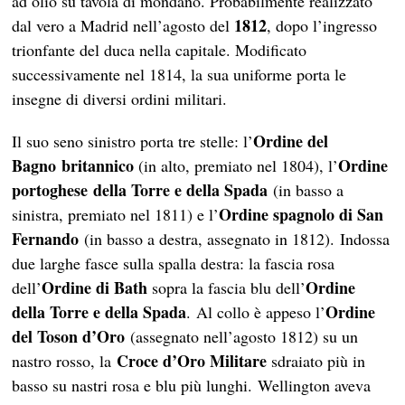
ad olio su tavola di mondano. Probabilmente realizzato
1812
dal vero a Madrid nell’agosto del
, dopo l’ingresso
trionfante del duca nella capitale. Modificato
successivamente nel 1814, la sua uniforme porta le
insegne di diversi ordini militari.
Ordine del
Il suo seno sinistro porta tre stelle: l’
Bagno britannico
Ordine
(in alto, premiato nel 1804), l’
portoghese della Torre e della Spada
(in basso a
Ordine spagnolo di San
sinistra, premiato nel 1811) e l’
Fernando
(in basso a destra, assegnato in 1812). Indossa
due larghe fasce sulla spalla destra: la fascia rosa
Ordine di Bath
Ordine
dell’
sopra la fascia blu dell’
della Torre e della Spada
Ordine
. Al collo è appeso l’
del Toson d’Oro
(assegnato nell’agosto 1812) su un
Croce d’Oro Militare
nastro rosso, la
sdraiato più in
basso su nastri rosa e blu più lunghi. Wellington aveva