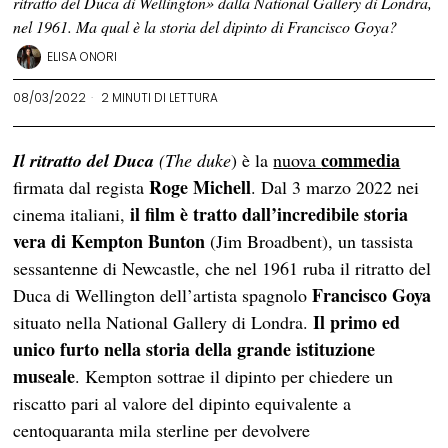
ritratto del Duca di Wellington» dalla National Gallery di Londra,
nel 1961. Ma qual è la storia del dipinto di Francisco Goya?
ELISA ONORI
08/03/2022
2 MINUTI DI LETTURA
commedia
Il ritratto del Duca
(The duke
) è la
nuova
Roge Michell
firmata dal regista
. Dal 3 marzo 2022 nei
il film è tratto dall’incredibile storia
cinema italiani,
vera di Kempton Bunton
(Jim Broadbent), un tassista
sessantenne di Newcastle, che nel 1961 ruba il ritratto del
Francisco Goya
Duca di Wellington dell’artista spagnolo
Il primo ed
situato nella National Gallery di Londra.
unico furto nella storia della grande istituzione
museale
. Kempton sottrae il dipinto per chiedere un
riscatto pari al valore del dipinto equivalente a
centoquaranta mila sterline per devolvere