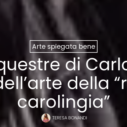
Arte spiegata bene
questre di Car
ll’arte della 
carolingia”
TERESA BONANDI