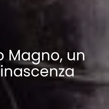
lo Magno, un
“rinascenza