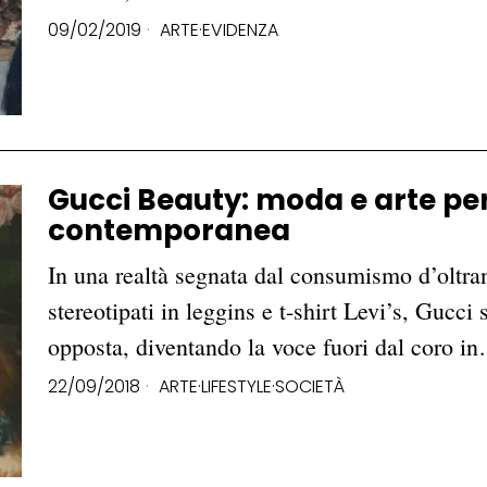
09/02/2019
ARTE
·
EVIDENZA
Gucci Beauty: moda e arte per 
contemporanea
In una realtà segnata dal consumismo d’oltra
stereotipati in leggins e t-shirt Levi’s, Gucc
opposta, diventando la voce fuori dal coro i
22/09/2018
ARTE
·
LIFESTYLE
·
SOCIETÀ