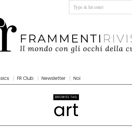
ssics
FR Club
Newsletter
Noi
BROWSE TAG
art