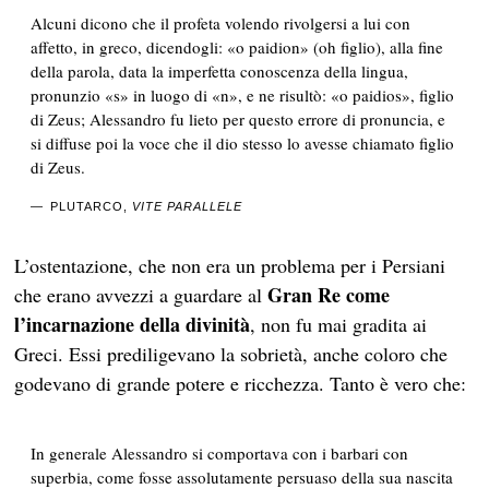
Alcuni dicono che il profeta volendo rivolgersi a lui con
affetto, in greco, dicendogli: «o paidion» (oh figlio), alla fine
della parola, data la imperfetta conoscenza della lingua,
pronunzio «s» in luogo di «n», e ne risultò: «o paidios», figlio
di Zeus; Alessandro fu lieto per questo errore di pronuncia, e
si diffuse poi la voce che il dio stesso lo avesse chiamato figlio
di Zeus.
PLUTARCO,
VITE PARALLELE
L’ostentazione, che non era un problema per i Persiani
Gran Re come
che erano avvezzi a guardare al
l’incarnazione della divinità
, non fu mai gradita ai
Greci. Essi prediligevano la sobrietà, anche coloro che
godevano di grande potere e ricchezza. Tanto è vero che:
In generale Alessandro si comportava con i barbari con
superbia, come fosse assolutamente persuaso della sua nascita