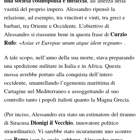
una società cosmopolita
e meticcia
, all’altezza della
vastità del proprio impero. Alessandro ripensò la
relazione, ad esempio, tra vincitori e vinti, tra greci e
barbari, tra Oriente e Occidente. L’obiettivo di
Curzio
Alessandro si riassume bene in questa frase di
Rufo
: «
Asiae et Europae unum atque idem regnum
» .
A tale scopo, nell’anno della sua morte, stava preparando
una spedizione militare in Italia e in Africa. Questa
mossa avrebbe portato alla conquista dell’intero
occidente, smantellando l’egemonia marittima di
Cartagine nel Mediterraneo e assoggettando al suo
controllo tanto i popoli italioti quanto la Magna Grecia.
(Per inciso, Alessandro era stato un estimatore del tiranno
Dionigi il Vecchio
di Siracusa
, innovatore politico
straordinario). Vi sarebbe stato sicuramente uno scontro
Roma
con
(con la quale, sebbene, Alessandro aveva