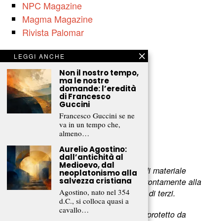
NPC Magazine
Magma Magazine
Rivista Palomar
LEGGI ANCHE
Associazione culturale
Non il nostro tempo,
Il fascino degli intellettuali
ma le nostre
domande: l’eredità
Viale Filippo Turati 80
di Francesco
Guccini
c/o Castelnovo
Francesco Guccini se ne
23900 Lecco (LC)
va in un tempo che,
almeno…
www.fascinointellettuali.it
info[at]fascinointellettuali.it
Aurelio Agostino:
dall’antichità al
Medioevo, dal
Per segnalare eventuali errori nell’uso di materiale
neoplatonismo alla
salvezza cristiana
riservato,
scriveteci
e provvederemo prontamente alla
Agostino, nato nel 354
rimozione del materiale lesivo dei diritti di terzi.
d.C., si colloca quasi a
cavallo…
L’intero contenuto di questo sito web è protetto da