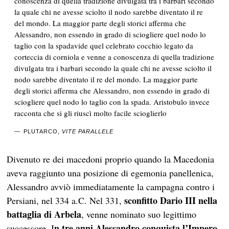
conoscenza di quella tradizione divulgata tra i barbari secondo
la quale chi ne avesse sciolto il nodo sarebbe diventato il re
del mondo. La maggior parte degli storici afferma che
Alessandro, non essendo in grado di sciogliere quel nodo lo
taglio con la spadavide quel celebrato cocchio legato da
corteccia di corniola e venne a conoscenza di quella tradizione
divulgata tra i barbari secondo la quale chi ne avesse sciolto il
nodo sarebbe diventato il re del mondo. La maggior parte
degli storici afferma che Alessandro, non essendo in grado di
sciogliere quel nodo lo taglio con la spada. Aristobulo invece
racconta che si gli riuscì molto facile scioglierlo
PLUTARCO,
VITE PARALLELE
Divenuto re dei macedoni proprio quando la Macedonia
aveva raggiunto una posizione di egemonia panellenica,
Alessandro avviò immediatamente la campagna contro i
sconfitto Dario III nella
Persiani, nel 334 a.C. Nel 331,
battaglia di Arbela
, venne nominato suo legittimo
n tre anni Alessandro conquista l’Impero
successore. I