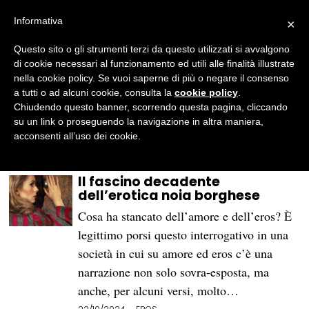
Informativa
×
Antonia D'Eri Viesti
Questo sito o gli strumenti terzi da questo utilizzati si avvalgono
A proud millennial. Dopo il dottorato in
di cookie necessari al funzionamento ed utili alle finalità illustrate
semiotica e gender studies decide di
nella cookie policy. Se vuoi saperne di più o negare il consenso
dedicarsi solo alle sue passioni, la
a tutti o ad alcuni cookie, consulta la
cookie policy
.
comunicazione e la scrittura.
Chiudendo questo banner, scorrendo questa pagina, cliccando
Copywriter e formatrice.
su un link o proseguendo la navigazione in altra maniera,
La verità sta negli interstizi, sui margini e
acconsenti all’uso dei cookie.
nei lati oscuri.
Il fascino decadente
dell’erotica noia borghese
Cosa ha stancato dell’amore e dell’eros? È
legittimo porsi questo interrogativo in una
società in cui su amore ed eros c’è una
narrazione non solo sovra-esposta, ma
anche, per alcuni versi, molto…