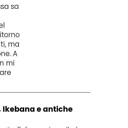
ssa sa
el
Ritorno
iti, ma
ne. A
on mi
rare
, Ikebana e antiche