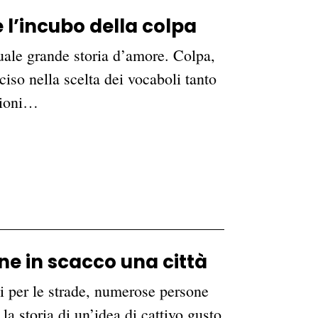
e l’incubo della colpa
uale grande storia d’amore. Colpa,
eciso nella scelta dei vocaboli tanto
zioni…
e in scacco una città
i per le strade, numerose persone
a storia di un’idea di cattivo gusto