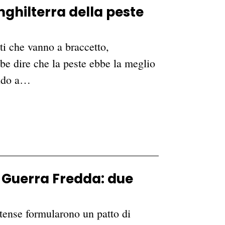
nghilterra della peste
i che vanno a braccetto,
bbe dire che la peste ebbe la meglio
ando a…
a Guerra Fredda: due
itense formularono un patto di