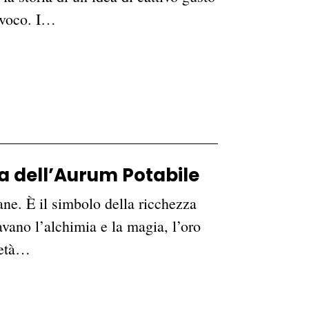
uivoco. I…
na dell’Aurum Potabile
ane. È il simbolo della ricchezza
no l’alchimia e la magia, l’oro
ietà…