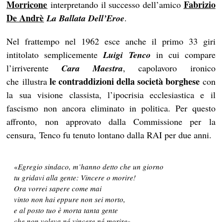
Morricone
Fabrizio
interpretando il successo dell’amico
De Andrè
La Ballata Dell’Eroe
.
Nel frattempo nel 1962 esce anche il primo 33 giri
intitolato semplicemente
Luigi Tenco
in cui compare
l’irriverente
Cara Maestra
, capolavoro
ironico
le contraddizioni della società borghese
che illustra
con
la sua visione classista, l’ipocrisia ecclesiastica e il
fascismo non ancora eliminato in politica. Per questo
affronto, non approvato dalla Commissione per la
censura, Tenco fu tenuto lontano dalla RAI per due anni.
«
Egregio sindaco, m’hanno detto che un giorno
tu gridavi alla gente: Vincere o morire!
Ora vorrei sapere come mai
vinto non hai eppure non sei morto,
e al posto tuo è morta tanta gente
che non voleva né vincere né morire
»