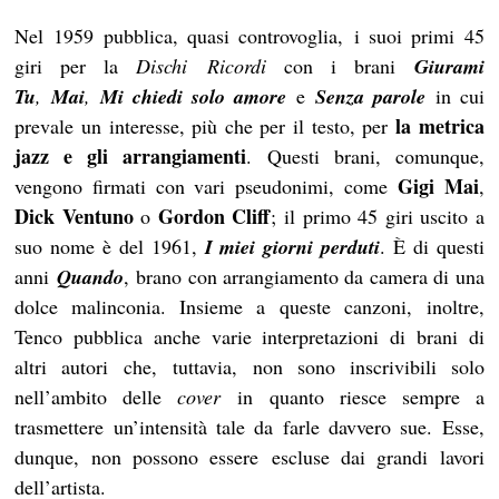
Nel 1959 pubblica, quasi controvoglia, i suoi primi 45
giri per la
Dischi
Ricordi
con i brani
Giurami
Tu
,
Mai
,
Mi chiedi solo amore
e
Senza parole
in cui
la metrica
prevale un interesse, più che per il testo, per
jazz e gli arrangiamenti
.
Questi brani, comunque,
Gigi Mai
vengono firmati con vari pseudonimi, come
,
Dick Ventuno
Gordon Cliff
o
; il primo 45 giri uscito a
suo nome è del 1961,
I miei giorni perduti
. È di questi
anni
Quando
, brano con arrangiamento da camera di una
dolce malinconia. Insieme a queste canzoni, inoltre,
Tenco pubblica anche varie interpretazioni di brani di
altri autori che, tuttavia, non sono inscrivibili solo
nell’ambito delle
cover
in quanto riesce sempre a
trasmettere un’intensità tale da farle davvero sue. Esse,
dunque, non possono essere escluse dai grandi lavori
dell’artista.