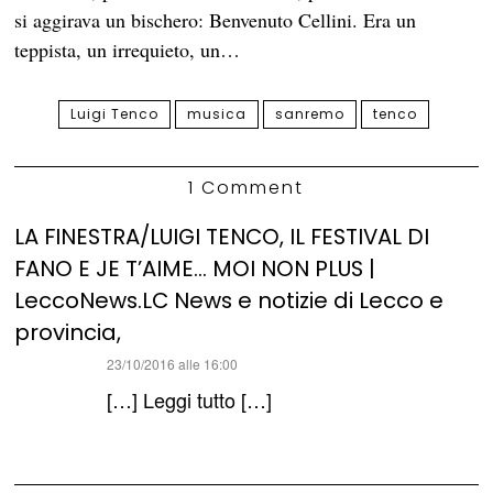
si aggirava un bischero: Benvenuto Cellini. Era un
teppista, un irrequieto, un…
Luigi Tenco
musica
sanremo
tenco
1 Comment
LA FINESTRA/LUIGI TENCO, IL FESTIVAL DI
FANO E JE T’AIME… MOI NON PLUS |
LeccoNews.LC News e notizie di Lecco e
provincia,
ha
23/10/2016 alle 16:00
detto:
[…] Leggi tutto […]