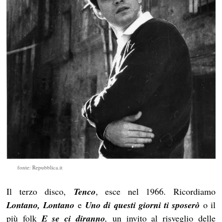
fonte: Repubblica.it
Il terzo disco,
Tenco
, esce nel 1966. Ricordiamo
Lontano, Lontano
e
Uno di questi giorni ti sposerò
o il
più folk
E se ci diranno
,
un invito al risveglio delle