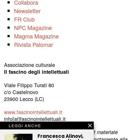
Collabora
Newsletter
FR Club
NPC Magazine
Magma Magazine
Rivista Palomar
Associazione culturale
Il fascino degli intellettuali
Viale Filippo Turati 80
c/o Castelnovo
23900 Lecco (LC)
www.fascinointellettuali.it
info[at]fascinointellettuali.it
LEGGI ANCHE
Per segnalare eventuali errori nell’uso di materiale
Francesca Alinovi,
riservato,
scriveteci
e provvederemo prontamente alla