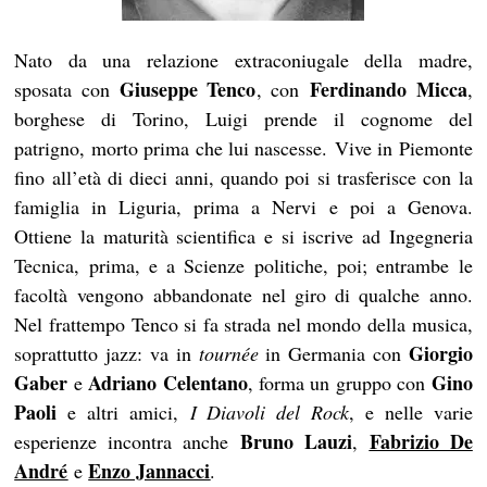
Nato da una relazione extraconiugale della madre,
Giuseppe Tenco
Ferdinando Micca
sposata con
, con
,
borghese di Torino, Luigi prende il cognome del
patrigno, morto prima che lui nascesse. Vive in Piemonte
fino all’età di dieci anni, quando poi si trasferisce con la
famiglia in Liguria, prima a Nervi e poi a Genova.
Ottiene la maturità scientifica e si iscrive ad Ingegneria
Tecnica, prima, e a Scienze politiche, poi; entrambe le
facoltà vengono abbandonate nel giro di qualche anno.
Nel frattempo Tenco si fa strada nel mondo della musica,
Giorgio
soprattutto jazz: va in
tournée
in Germania con
Gaber
Adriano Celentano
Gino
e
, forma un gruppo con
Paoli
e altri amici,
I Diavoli del Rock
, e nelle varie
Bruno Lauzi
Fabrizio De
esperienze incontra anche
,
André
Enzo Jannacci
e
.