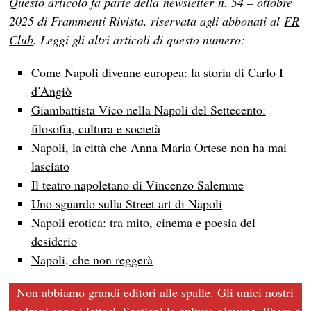
Questo articolo fa parte della
newsletter
n. 54 – ottobre
2025 di Frammenti Rivista, riservata agli abbonati al
FR
Club
. Leggi gli altri articoli di questo numero:
Come Napoli divenne europea: la storia di Carlo I
d’Angiò
Giambattista Vico nella Napoli del Settecento:
filosofia, cultura e società
Napoli, la città che Anna Maria Ortese non ha mai
lasciato
Il teatro napoletano di Vincenzo Salemme
Uno sguardo sulla Street art di Napoli
Napoli erotica: tra mito, cinema e poesia del
desiderio
Napoli, che non reggerà
Non abbiamo grandi editori alle spalle. Gli unici nostri
padroni sono i lettori. Sostieni la cultura giovane, libera e