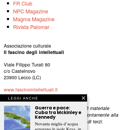
FR Club
NPC Magazine
Magma Magazine
Rivista Palomar
Associazione culturale
Il fascino degli intellettuali
Viale Filippo Turati 80
c/o Castelnovo
23900 Lecco (LC)
www.fascinointellettuali.it
info[at]fascinointellettuali.it
LEGGI ANCHE
Per segnalare eventuali errori nell’uso di materiale
Guerra e pace:
Cuba tra Mckinley e
riservato,
scriveteci
e provvederemo prontamente alla
Kennedy
rimozione del materiale lesivo dei diritti di terzi.
Novanta miglia d’acqua
separano le isole Keys, in