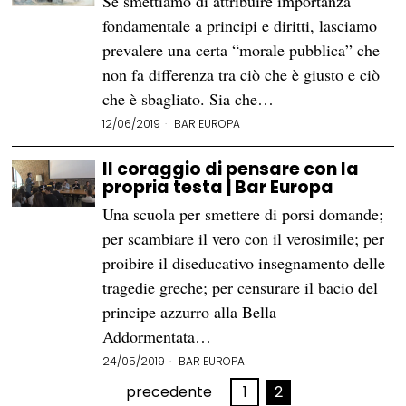
Se smettiamo di attribuire importanza
fondamentale a principi e diritti, lasciamo
prevalere una certa “morale pubblica” che
non fa differenza tra ciò che è giusto e ciò
che è sbagliato. Sia che…
12/06/2019
BAR EUROPA
Il coraggio di pensare con la
propria testa | Bar Europa
Una scuola per smettere di porsi domande;
per scambiare il vero con il verosimile; per
proibire il diseducativo insegnamento delle
tragedie greche; per censurare il bacio del
principe azzurro alla Bella
Addormentata…
24/05/2019
BAR EUROPA
precedente
1
2