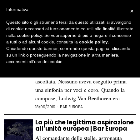
Informativa
×
Questo sito o gli strumenti terzi da questo utilizzati si avvalgono
BROWSE TAG
Bar Europa
di cookie necessari al funzionamento ed utili alle finalità illustrate
- Page 2
nella cookie policy. Se vuoi saperne di più o negare il consenso
a tutti o ad alcuni cookie, consulta la
cookie policy
.
La Bellezza che apre a un
Chiudendo questo banner, scorrendo questa pagina, cliccando
mondo nuovo | Bar Europa
su un link o proseguendo la navigazione in altra maniera,
acconsenti all’uso dei cookie.
Theater am Kärntnertor. Vienna, 7 maggio
1824. Una sinfonia così non era mai stata
ascoltata. Nessuno aveva eseguito prima
una sinfonia per voci e coro. Quando la
compose, Ludwig Van Beethoven era…
18/09/2019
BAR EUROPA
La più che legittima aspirazione
all’unità europea | Bar Europa
Al comandante delle stelle, astronauta