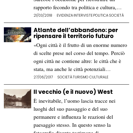
rapporto fecondo tra politica e cultura,…
21/03/2018
EVIDENZA
·
INTERVISTE
·
POLITICA
·
SOCIETÀ
Atlante dell’abbandono: per
ripensare il territorio futuro
«Ogni città è il frutto di un enorme numero
di scelte prese nel corso del tempo. Perciò
ogni città ne contiene altre: le città che è
stata, ma anche le città potenziali…
27/06/2017
SOCIETÀ
·
TURISMO CULTURALE
Il vecchio (e il nuovo) West
È inevitabile, l’uomo lascia tracce nei
luoghi del suo passaggio e del suo
permanere e influenza le reazioni del
paesaggio stesso. In questo senso la
fotografia diventa testimone di