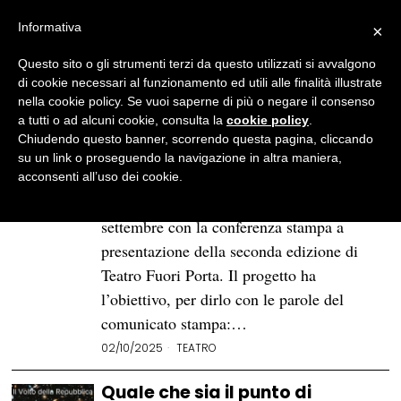
Informativa
×
Questo sito o gli strumenti terzi da questo utilizzati si avvalgono
BROWSE TAG
territorio
di cookie necessari al funzionamento ed utili alle finalità illustrate
nella cookie policy. Se vuoi saperne di più o negare il consenso
a tutti o ad alcuni cookie, consulta la
cookie policy
.
Il Piccolo Teatro incontra il
Chiudendo questo banner, scorrendo questa pagina, cliccando
territorio con «Teatro Fuori
su un link o proseguendo la navigazione in altra maniera,
Porta»
acconsenti all’uso dei cookie.
Il Piccolo Teatro di Milano chiude
settembre con la conferenza stampa a
presentazione della seconda edizione di
Teatro Fuori Porta. Il progetto ha
l’obiettivo, per dirlo con le parole del
comunicato stampa:…
02/10/2025
TEATRO
Quale che sia il punto di