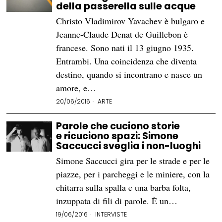
della passerella sulle acque
Christo Vladimirov Yavachev è bulgaro e
Jeanne-Claude Denat de Guillebon è
francese. Sono nati il 13 giugno 1935.
Entrambi. Una coincidenza che diventa
destino, quando si incontrano e nasce un
amore, e…
20/06/2016
ARTE
Parole che cuciono storie
e ricuciono spazi: Simone
Saccucci sveglia i non-luoghi
Simone Saccucci gira per le strade e per le
piazze, per i parcheggi e le miniere, con la
chitarra sulla spalla e una barba folta,
inzuppata di fili di parole. È un…
19/06/2016
INTERVISTE