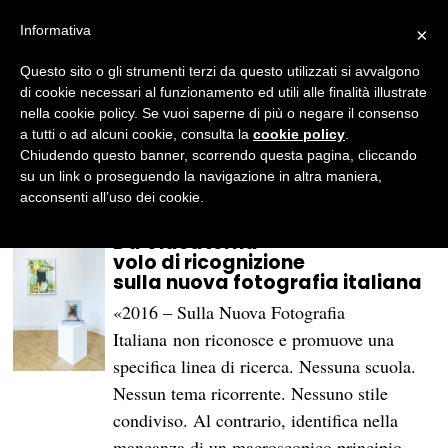
Informativa
×
Francesca Leali
Questo sito o gli strumenti terzi da questo utilizzati si avvalgono
Nata a Brescia nel 1993. Laureata in lettere
di cookie necessari al funzionamento ed utili alle finalità illustrate
moderne indirizzo arti all'Università di
nella cookie policy. Se vuoi saperne di più o negare il consenso
Bergamo, dopo un anno trascorso in
a tutti o ad alcuni cookie, consulta la
cookie policy
.
Erasmus a Parigi. Appassionata di
Chiudendo questo banner, scorrendo questa pagina, cliccando
fotografia, cinema, teatro e arte
su un link o proseguendo la navigazione in altra maniera,
contemporanea.
acconsenti all’uso dei cookie.
Da Viasaterna
volo di ricognizione
sulla nuova fotografia italiana
«2016 – Sulla Nuova Fotografia
Italiana non riconosce e promuove una
specifica linea di ricerca. Nessuna scuola.
Nessun tema ricorrente. Nessuno stile
condiviso. Al contrario, identifica nella
mancanza di un macroscopico principio