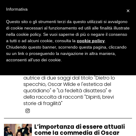
Informativa
×
Silvia Argento
Questo sito o gli strumenti terzi da questo utilizzati si avvalgono
Nata ad Agrigento nel 1997, ha
di cookie necessari al funzionamento ed utili alle finalità illustrate
conseguito una laurea triennale in Lettere
nella cookie policy. Se vuoi saperne di più o negare il consenso
Moderne, una magistrale in Filologia
a tutti o ad alcuni cookie, consulta la
cookie policy
.
Moderna e Italianistica e una seconda
Chiudendo questo banner, scorrendo questa pagina, cliccando
magistrale in Editoria e scrittura con lode.
su un link o proseguendo la navigazione in altra maniera,
È docente di letteratura italiana e latina,
acconsenti all’uso dei cookie.
scrittrice e redattrice per vari siti di
divulgazione culturale e critica musicale. È
autrice di due saggi dal titolo "Dietro lo
specchio, Oscar Wilde e l'estetica del
quotidiano" e "La fedeltà disattesa" e
della raccolta di racconti "Dipinti, brevi
storie di fragilità"
L’importanza di essere attuali
come la commedia di Oscar