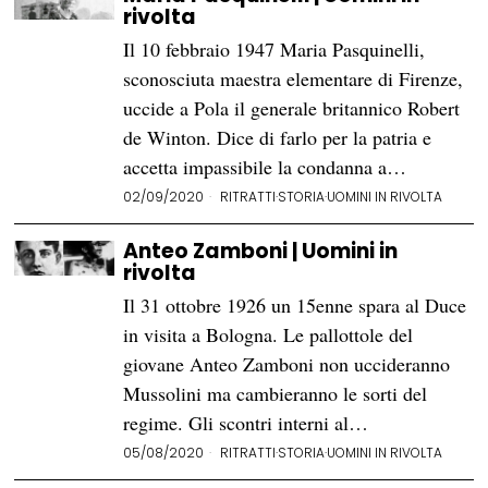
rivolta
Il 10 febbraio 1947 Maria Pasquinelli,
sconosciuta maestra elementare di Firenze,
uccide a Pola il generale britannico Robert
de Winton. Dice di farlo per la patria e
accetta impassibile la condanna a…
02/09/2020
RITRATTI
·
STORIA
·
UOMINI IN RIVOLTA
Anteo Zamboni | Uomini in
rivolta
Il 31 ottobre 1926 un 15enne spara al Duce
in visita a Bologna. Le pallottole del
giovane Anteo Zamboni non uccideranno
Mussolini ma cambieranno le sorti del
regime. Gli scontri interni al…
05/08/2020
RITRATTI
·
STORIA
·
UOMINI IN RIVOLTA