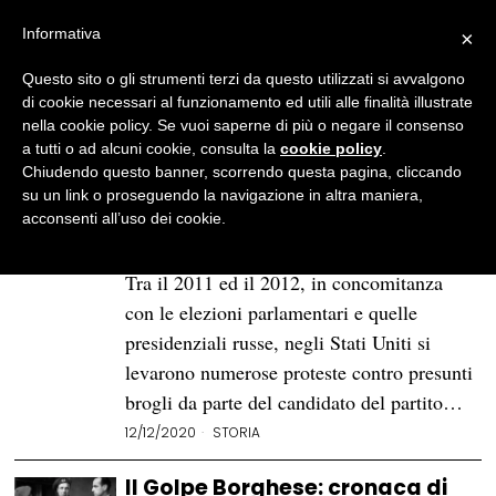
Informativa
×
Questo sito o gli strumenti terzi da questo utilizzati si avvalgono
BROWSE CATEGORY
Storia
di cookie necessari al funzionamento ed utili alle finalità illustrate
- Page 18
nella cookie policy. Se vuoi saperne di più o negare il consenso
a tutti o ad alcuni cookie, consulta la
cookie policy
.
Accade Oggi
History Ciacciannel
Chiudendo questo banner, scorrendo questa pagina, cliccando
su un link o proseguendo la navigazione in altra maniera,
acconsenti all’uso dei cookie.
Gregorio Magno: la musica
come strumento di potere
Tra il 2011 ed il 2012, in concomitanza
con le elezioni parlamentari e quelle
presidenziali russe, negli Stati Uniti si
levarono numerose proteste contro presunti
brogli da parte del candidato del partito…
12/12/2020
STORIA
Il Golpe Borghese: cronaca di