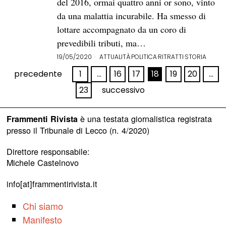
del 2016, ormai quattro anni or sono, vinto
da una malattia incurabile. Ha smesso di
lottare accompagnato da un coro di
prevedibili tributi, ma…
19/05/2020
ATTUALITÀ
·
POLITICA
·
RITRATTI
·
STORIA
precedente
1
…
16
17
18
19
20
…
23
successivo
è una testata giornalistica registrata
Frammenti Rivista
presso il Tribunale di Lecco (n. 4/2020)
Direttore responsabile:
Michele Castelnovo
info[at]frammentirivista.it
Chi siamo
Manifesto