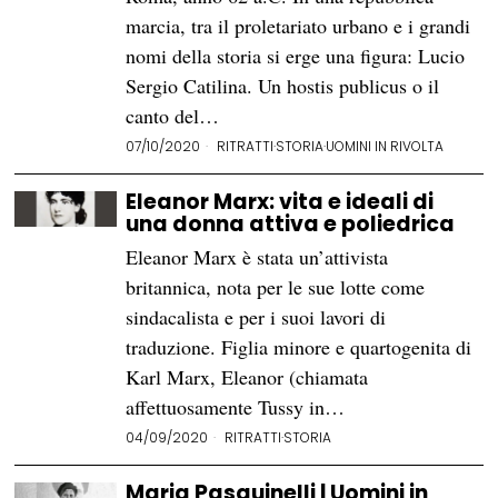
marcia, tra il proletariato urbano e i grandi
nomi della storia si erge una figura: Lucio
Sergio Catilina. Un hostis publicus o il
canto del…
07/10/2020
RITRATTI
·
STORIA
·
UOMINI IN RIVOLTA
Eleanor Marx: vita e ideali di
una donna attiva e poliedrica
Eleanor Marx è stata un’attivista
britannica, nota per le sue lotte come
sindacalista e per i suoi lavori di
traduzione. Figlia minore e quartogenita di
Karl Marx, Eleanor (chiamata
affettuosamente Tussy in…
04/09/2020
RITRATTI
·
STORIA
Maria Pasquinelli | Uomini in