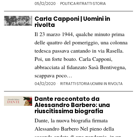
05/12/2020
POLITICA
·
RITRATTI
·
STORIA
Carla Capponi | Uomini in
rivolta
Il 23 marzo 1944, qualche minuto prima
delle quattro del pomeriggio, una colonna
tedesca passava cantando in via Rasella.
Poi, un forte boato. Carla Capponi,
abbracciata al fidanzato Sasà Bentivegna,
scappava poco…
04/12/2020
RITRATTI
·
STORIA
·
UOMINI IN RIVOLTA
Dante raccontato da
Alessandro Barbero: una
riuscitissima biografia
Dante, la nuova biografia firmata
Alessandro Barbero Nel pieno della
seconda ondata di una pandemia, in un