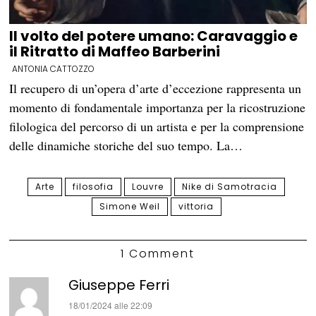
Il volto del potere umano: Caravaggio e
il Ritratto di Maffeo Barberini
ANTONIA CATTOZZO
Il recupero di un’opera d’arte d’eccezione rappresenta un
momento di fondamentale importanza per la ricostruzione
filologica del percorso di un artista e per la comprensione
delle dinamiche storiche del suo tempo. La…
Arte
filosofia
Louvre
Nike di Samotracia
Simone Weil
vittoria
1 Comment
Giuseppe Ferri
ha
18/01/2024 alle 22:09