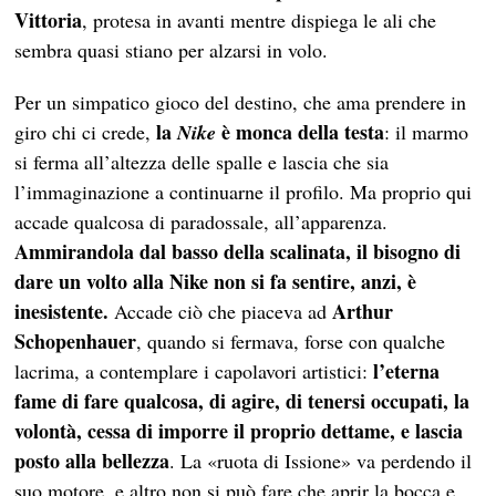
Vittoria
, protesa in avanti mentre dispiega le ali che
sembra quasi stiano per alzarsi in volo.
Per un simpatico gioco del destino, che ama prendere in
la
è monca della testa
giro chi ci crede,
Nike
: il marmo
si ferma all’altezza delle spalle e lascia che sia
l’immaginazione a continuarne il profilo. Ma proprio qui
accade qualcosa di paradossale, all’apparenza.
Ammirandola dal basso della scalinata, il bisogno di
dare un volto alla Nike non si fa sentire, anzi, è
inesistente.
Arthur
Accade ciò che piaceva ad
Schopenhauer
, quando si fermava, forse con qualche
l’eterna
lacrima, a contemplare i capolavori artistici:
fame di fare qualcosa, di agire, di tenersi occupati, la
volontà, cessa di imporre il proprio dettame, e lascia
posto alla bellezza
. La «ruota di Issione» va perdendo il
suo motore, e altro non si può fare che aprir la bocca e