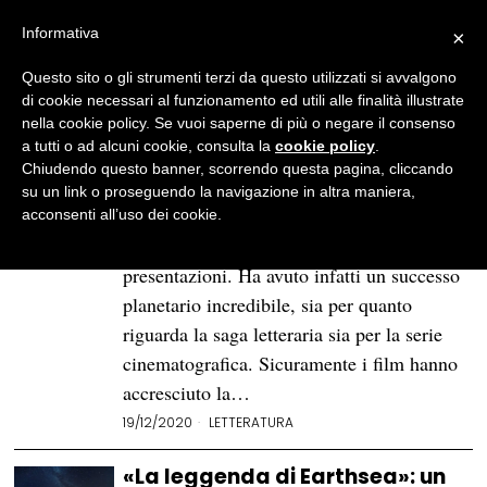
Informativa
×
Questo sito o gli strumenti terzi da questo utilizzati si avvalgono
BROWSE TAG
fantasy
di cookie necessari al funzionamento ed utili alle finalità illustrate
nella cookie policy. Se vuoi saperne di più o negare il consenso
a tutti o ad alcuni cookie, consulta la
cookie policy
.
Come la magia di Harry Potter
Chiudendo questo banner, scorrendo questa pagina, cliccando
ci ha dato il coraggio per
su un link o proseguendo la navigazione in altra maniera,
affrontare la realtà
acconsenti all’uso dei cookie.
Harry Potter non necessita di grandi
presentazioni. Ha avuto infatti un successo
planetario incredibile, sia per quanto
riguarda la saga letteraria sia per la serie
cinematografica. Sicuramente i film hanno
accresciuto la…
19/12/2020
LETTERATURA
«La leggenda di Earthsea»: un