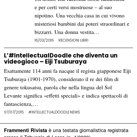
e per certi versi mostruose – al suo
nipotino. Una vecchia casa in cui vivono
misteriosi bambini dai poteri straordinari e
bizzarri. Una donna vestita…
16/03/2016
RECENSIONI LIBRI
L’#IntellectualDoodle che diventa un
videogioco – Eiji Tsuburaya
Esattamente 114 anni fa nacque il regista giapponese Eiji
Tsuburaya (1901-1970), considerato il re dei film di
genere tokusatsu, parola che nella lingua del Sol
Levante significa «effetti speciali» e indica spettacoli di
fantascienza,…
07/07/2015
#INTELLECTUALDOODLE
·
NEWS
è una testata giornalistica registrata
Frammenti Rivista