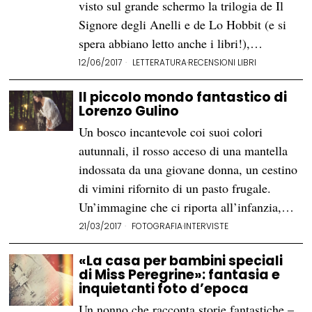
visto sul grande schermo la trilogia de Il
Signore degli Anelli e de Lo Hobbit (e si
spera abbiano letto anche i libri!),…
12/06/2017
LETTERATURA
·
RECENSIONI LIBRI
Il piccolo mondo fantastico di
Lorenzo Gulino
Un bosco incantevole coi suoi colori
autunnali, il rosso acceso di una mantella
indossata da una giovane donna, un cestino
di vimini rifornito di un pasto frugale.
Un’immagine che ci riporta all’infanzia,…
21/03/2017
FOTOGRAFIA
·
INTERVISTE
«La casa per bambini speciali
di Miss Peregrine»: fantasia e
inquietanti foto d’epoca
Un nonno che racconta storie fantastiche –