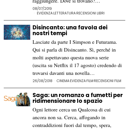
raggiungere. Dove si trovano?…
08/07/2019
EVIDENZA
·
LETTERATURA
·
RECENSIONI LIBRI
Disincanto: una favola dei
nostri tempi
Lasciate da parte I Simpson e Futurama.
Qui si parla di Disincanto. Sì, perché in
molti aspettavano questa nuova serie
(uscita su Netflix il 17 agosto) credendo di
trovarsi davanti una novella…
26/08/2018
CINEMA
·
EVIDENZA
·
FILM
·
RECENSIONI FILM
Saga: un romanzo a fumetti per
ridimensionare lo spazio
Ogni lettore cerca un Qualcosa di cui
ancora non sa. Cerca, affogando in
contraddizioni fuori dal tempo, spera,