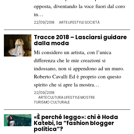
opposta, diventando la voce fuori dal coro
in…
22/09/2018
ARTE
·
LIFESTYLE
·
SOCIETÀ
Tracce 2018 – Lasciarsi guidare
dalla moda
Mi considero un artista, con l’unica
differenza che le mie creazioni si
indossano, non si appendono ad un muro.
Roberto Cavalli Ed è proprio con questo
spirito che si apre la mostra…
22/09/2018
ARTE
·
CULTURA
·
LIFESTYLE
·
MOSTRE
·
TURISMO CULTURALE
«È perché leggo»: chi è Hoda
Katebi, la “fashion blogger
politica”?