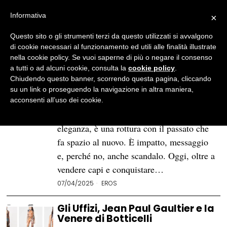
Informativa
×
Questo sito o gli strumenti terzi da questo utilizzati si avvalgono
BROWSE TAG
Moda
di cookie necessari al funzionamento ed utili alle finalità illustrate
nella cookie policy. Se vuoi saperne di più o negare il consenso
a tutti o ad alcuni cookie, consulta la
cookie policy
.
Moda erotica: le 4 campagne
Chiudendo questo banner, scorrendo questa pagina, cliccando
marketing più hot degli ultimi
su un link o proseguendo la navigazione in altra maniera,
30 anni
acconsenti all’uso dei cookie.
La moda è innovazione, influenza,
eleganza, è una rottura con il passato che
fa spazio al nuovo. È impatto, messaggio
e, perché no, anche scandalo. Oggi, oltre a
vendere capi e conquistare…
07/04/2025
EROS
Gli Uffizi, Jean Paul Gaultier e la
Venere di Botticelli