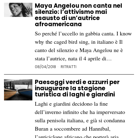
Maya Angelou non canta nel
silenzio: l’attivismo mai
esausto di un’autrice
afroamericana
So perché l’uccello in gabbia canta. I know
why the caged bird sing, in italiano è Il
canto del silenzio e Maya Angelou ne è
stata l’autrice, nata il 4 aprile di…
08/04/2018
RITRATTI
Paesaggi verdi e azzurri per
inaugurare la stagione
turistica di laghi e giardini
Laghi e giardini decidono la fine
dell’inverno infinito che ha imperversato
sulla penisola italiana, e già si condanna
Buran a soccombere ad Hannibal,
l’anticiclone africano che porterà aria