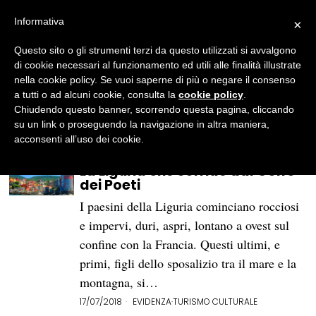
Informativa
×
Francesca Leali
Questo sito o gli strumenti terzi da questo utilizzati si avvalgono
Nata a Brescia nel 1993. Laureata in lettere
di cookie necessari al funzionamento ed utili alle finalità illustrate
moderne indirizzo arti all'Università di
nella cookie policy. Se vuoi saperne di più o negare il consenso
Bergamo, dopo un anno trascorso in
a tutti o ad alcuni cookie, consulta la
cookie policy
.
Erasmus a Parigi. Appassionata di
Chiudendo questo banner, scorrendo questa pagina, cliccando
fotografia, cinema, teatro e arte
su un link o proseguendo la navigazione in altra maniera,
contemporanea.
acconsenti all’uso dei cookie.
La Liguria che sorride dal Golfo
dei Poeti
I paesini della Liguria cominciano rocciosi
e impervi, duri, aspri, lontano a ovest sul
confine con la Francia. Questi ultimi, e
primi, figli dello sposalizio tra il mare e la
montagna, si…
17/07/2018
EVIDENZA
·
TURISMO CULTURALE