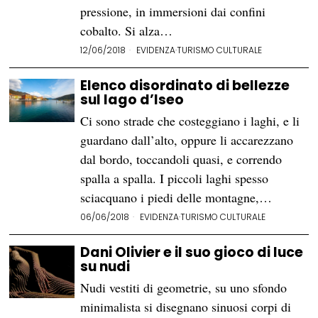
pressione, in immersioni dai confini
cobalto. Si alza…
12/06/2018
EVIDENZA
·
TURISMO CULTURALE
Elenco disordinato di bellezze
sul lago d’Iseo
Ci sono strade che costeggiano i laghi, e li
guardano dall’alto, oppure li accarezzano
dal bordo, toccandoli quasi, e correndo
spalla a spalla. I piccoli laghi spesso
sciacquano i piedi delle montagne,…
06/06/2018
EVIDENZA
·
TURISMO CULTURALE
Dani Olivier e il suo gioco di luce
su nudi
Nudi vestiti di geometrie, su uno sfondo
minimalista si disegnano sinuosi corpi di