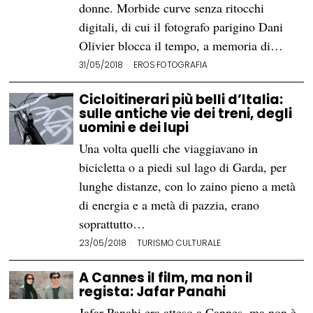
donne. Morbide curve senza ritocchi
digitali, di cui il fotografo parigino Dani
Olivier blocca il tempo, a memoria di…
31/05/2018
EROS
·
FOTOGRAFIA
Cicloitinerari più belli d’Italia:
sulle antiche vie dei treni, degli
uomini e dei lupi
Una volta quelli che viaggiavano in
bicicletta o a piedi sul lago di Garda, per
lunghe distanze, con lo zaino pieno a metà
di energia e a metà di pazzia, erano
soprattutto…
23/05/2018
TURISMO CULTURALE
A Cannes il film, ma non il
regista: Jafar Panahi
Jafar Panahi era atteso a Cannes, ma non è