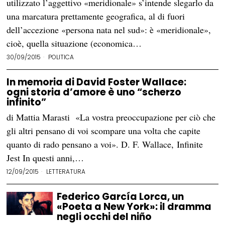
utilizzato l’aggettivo «meridionale» s’intende slegarlo da
una marcatura prettamente geografica, al di fuori
dell’accezione «persona nata nel sud»: è «meridionale»,
cioè, quella situazione (economica…
30/09/2015
POLITICA
In memoria di David Foster Wallace:
ogni storia d’amore è uno “scherzo
infinito”
di Mattia Marasti «La vostra preoccupazione per ciò che
gli altri pensano di voi scompare una volta che capite
quanto di rado pensano a voi». D. F. Wallace, Infinite
Jest In questi anni,…
12/09/2015
LETTERATURA
Federico García Lorca, un
«Poeta a New York»: il dramma
negli occhi del niño