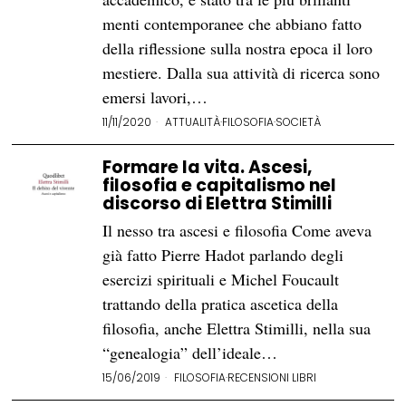
menti contemporanee che abbiano fatto
della riflessione sulla nostra epoca il loro
mestiere. Dalla sua attività di ricerca sono
emersi lavori,…
11/11/2020
ATTUALITÀ
·
FILOSOFIA
·
SOCIETÀ
Formare la vita. Ascesi,
filosofia e capitalismo nel
discorso di Elettra Stimilli
Il nesso tra ascesi e filosofia Come aveva
già fatto Pierre Hadot parlando degli
esercizi spirituali e Michel Foucault
trattando della pratica ascetica della
filosofia, anche Elettra Stimilli, nella sua
“genealogia” dell’ideale…
15/06/2019
FILOSOFIA
·
RECENSIONI LIBRI