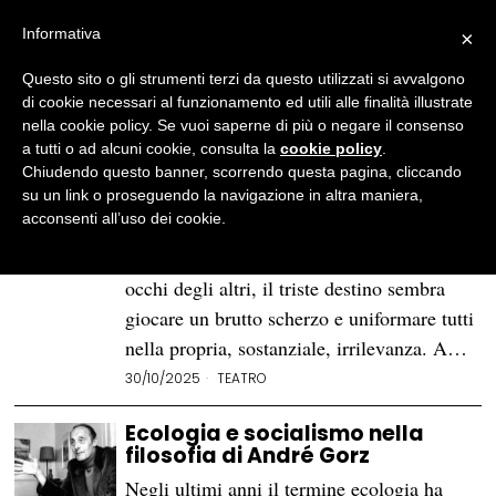
Informativa
×
Questo sito o gli strumenti terzi da questo utilizzati si avvalgono
BROWSE TAG
capitalismo
di cookie necessari al funzionamento ed utili alle finalità illustrate
nella cookie policy. Se vuoi saperne di più o negare il consenso
a tutti o ad alcuni cookie, consulta la
cookie policy
.
Dopo 100 anni, «Un uomo è –
Chiudendo questo banner, scorrendo questa pagina, cliccando
sempre – un uomo»?
su un link o proseguendo la navigazione in altra maniera,
acconsenti all’uso dei cookie.
Nella società capitalista, dove ognuno è
portato a esporsi e apparire unico agli
occhi degli altri, il triste destino sembra
giocare un brutto scherzo e uniformare tutti
nella propria, sostanziale, irrilevanza. A…
30/10/2025
TEATRO
Ecologia e socialismo nella
filosofia di André Gorz
Negli ultimi anni il termine ecologia ha