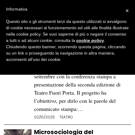
Informativa
×
Questo sito o gli strumenti terzi da questo utilizzati si avvalgono
BROWSE TAG
lombardia
di cookie necessari al funzionamento ed utili alle finalità illustrate
nella cookie policy. Se vuoi saperne di più o negare il consenso
a tutti o ad alcuni cookie, consulta la
cookie policy
.
Il Piccolo Teatro incontra il
Chiudendo questo banner, scorrendo questa pagina, cliccando
territorio con «Teatro Fuori
su un link o proseguendo la navigazione in altra maniera,
Porta»
acconsenti all’uso dei cookie.
Il Piccolo Teatro di Milano chiude
settembre con la conferenza stampa a
presentazione della seconda edizione di
Teatro Fuori Porta. Il progetto ha
l’obiettivo, per dirlo con le parole del
comunicato stampa:…
02/10/2025
TEATRO
Microsociologia del