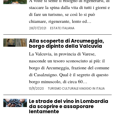
A volte si sente il bisogno di rigenerarsi, di
staccare la spina dalla vita di tutti i giorni e
di fare un turismo, se così lo si può
chiamare, rigenerante, lento ed…
28/07/2021
ESTATE ITALIANA
Alla scoperta di Arcumeggia,
borgo dipinto della Valcuvia
La Valcuvia, in provincia di Varese,
nasconde un tesoro sconosciuto ai più: il
borgo di Arcumeggia, frazione del comune
di Casalzuigno. Qual è il segreto di questo
borgo minuscolo, di circa 60…
13/11/2020
TURISMO CULTURALE
·
VIAGGIO IN ITALIA
Le strade del vino in Lombardia
da scoprire e assaporare
lentamente