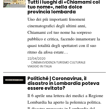
Tutti i luoghi di «Chiamami col
tuo nome», nella dolce
provincia lombarda
Uno dei più importanti fenomeni
cinematografici degli ultimi anni,
Chiamami col tuo nome ha sorpreso
pubblico e critica, facendo innamorare la
quasi totalità degli spettatori con il suo
ritmo da afosa estate…
22/04/2020
CINEMA
·
EVIDENZA
·
TURISMO CULTURALE
·
VIAGGIO IN ITALIA
Politiché | Coronavirus, il
disastro in Lombardia poteva
essere evitato?
Il 6 aprile una lettera dei medici a Regione
Lombardia ha aperto la polemica politica.
Il disastro provocato in Lombardia dal