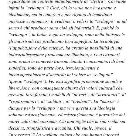
riguardano un contesto indubbiamente di “destra”. Chi vuole
infatti lo “sviluppo”? Cioè, chi lo vuole non in astratto e
idealmente, ma in concreto e per ragioni di immediato
interesse economico? È evidente: a volere lo “sviluppo” in tal
senso è chi produce; sono cioè gli industriali. E, poiché lo
“sviluppo”, in Italia, è questo sviluppo, sono nella fattispecie
gli industriali che producono beni superflui. La tecnologia
(l’applicazione della scienza) ha creato la possibilità di una
industrializzazione praticamente illimitata, e i cui caratteri
sono ormai in concreto transnazionali. I consumatori di beni
superflui, sono da parte loro, irrazionalmente e
inconsapevolmente d’accordo nel volere lo “sviluppo”
(questo “sviluppo”). Per essi significa promozione sociale e
liberazione, con conseguente abiura dei valori culturali che
avevano loro fornito i modelli di “poveri”, di “lavoratori”, di
“risparmiatori”, di “soldati”, di “credenti”. La “massa” è
dunque per lo “sviluppo”: ma vive questa sua ideologia
soltanto esistenzialmente, ed esistenzialmente è portatrice dei
nuovi valori del consumo. Ciò non toglie che la sua scelta sia
decisiva, trionfalistica e accanita. Chi vuole, invece, il
“progresso”? Lo vogliono coloro che non hanno interessi