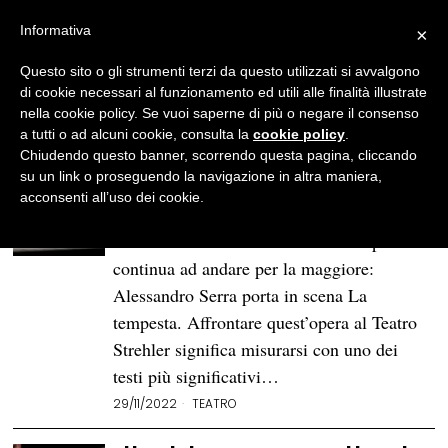
Informativa
×
Questo sito o gli strumenti terzi da questo utilizzati si avvalgono
BROWSE TAG
Piccolo Teatro di Milano
di cookie necessari al funzionamento ed utili alle finalità illustrate
-
nella cookie policy. Se vuoi saperne di più o negare il consenso
a tutti o ad alcuni cookie, consulta la
cookie policy
.
Page 2
Chiudendo questo banner, scorrendo questa pagina, cliccando
su un link o proseguendo la navigazione in altra maniera,
Immaginando «La tempesta»
acconsenti all’uso dei cookie.
al Piccolo Teatro di Milano
Al Piccolo Teatro di Milano Shakespeare
continua ad andare per la maggiore:
Alessandro Serra porta in scena La
tempesta. Affrontare quest’opera al Teatro
Strehler significa misurarsi con uno dei
testi più significativi…
29/11/2022
TEATRO