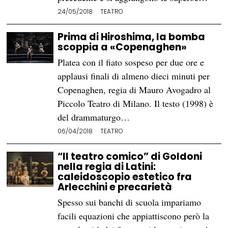
24/05/2018
TEATRO
Prima di Hiroshima, la bomba
scoppia a «Copenaghen»
Platea con il fiato sospeso per due ore e
applausi finali di almeno dieci minuti per
Copenaghen, regia di Mauro Avogadro al
Piccolo Teatro di Milano. Il testo (1998) è
del drammaturgo…
06/04/2018
TEATRO
“Il teatro comico” di Goldoni
nella regia di Latini:
caleidoscopio estetico fra
Arlecchini e precarietà
Spesso sui banchi di scuola impariamo
facili equazioni che appiattiscono però la