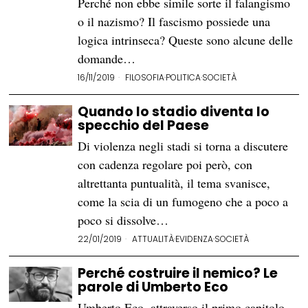
Perché non ebbe simile sorte il falangismo
o il nazismo? Il fascismo possiede una
logica intrinseca? Queste sono alcune delle
domande…
16/11/2019
FILOSOFIA
·
POLITICA
·
SOCIETÀ
Quando lo stadio diventa lo
specchio del Paese
Di violenza negli stadi si torna a discutere
con cadenza regolare poi però, con
altrettanta puntualità, il tema svanisce,
come la scia di un fumogeno che a poco a
poco si dissolve…
22/01/2019
ATTUALITÀ
·
EVIDENZA
·
SOCIETÀ
Perché costruire il nemico? Le
parole di Umberto Eco
Umberto Eco, attraverso il primo capitolo