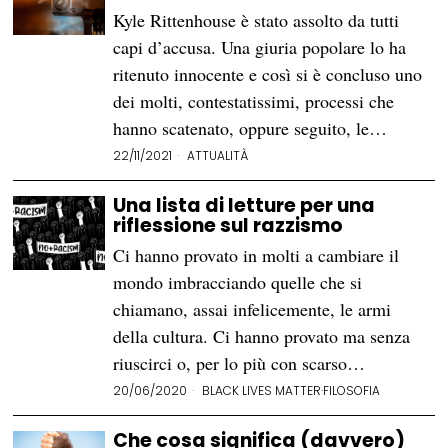
Kyle Rittenhouse è stato assolto da tutti
capi d’accusa. Una giuria popolare lo ha
ritenuto innocente e così si è concluso uno
dei molti, contestatissimi, processi che
hanno scatenato, oppure seguito, le…
22/11/2021
ATTUALITÀ
Una lista di letture per una
riflessione sul razzismo
Ci hanno provato in molti a cambiare il
mondo imbracciando quelle che si
chiamano, assai infelicemente, le armi
della cultura. Ci hanno provato ma senza
riuscirci o, per lo più con scarso…
20/06/2020
BLACK LIVES MATTER
·
FILOSOFIA
Che cosa significa (davvero)