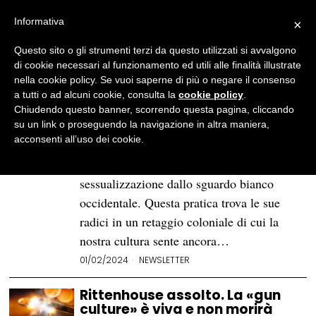
Informativa
×
Questo sito o gli strumenti terzi da questo utilizzati si avvalgono
BROWSE TAG
razzismo
di cookie necessari al funzionamento ed utili alle finalità illustrate
nella cookie policy. Se vuoi saperne di più o negare il consenso
a tutti o ad alcuni cookie, consulta la
cookie policy
.
Dalla sessualizzazione del
Chiudendo questo banner, scorrendo questa pagina, cliccando
corpo nero al black feminism
su un link o proseguendo la navigazione in altra maniera,
acconsenti all’uso dei cookie.
Il corpo nero, soprattutto femminile, è
stato spesso vittima di iper-
sessualizzazione dallo sguardo bianco
occidentale. Questa pratica trova le sue
radici in un retaggio coloniale di cui la
nostra cultura sente ancora…
01/02/2024
NEWSLETTER
Rittenhouse assolto. La «gun
culture» è viva e non morirà