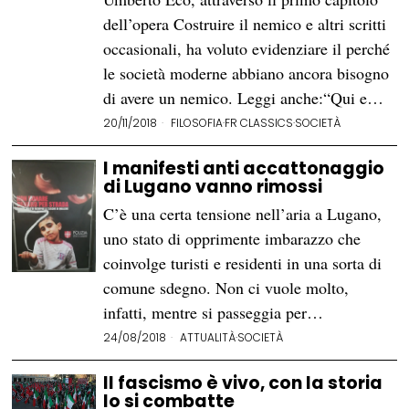
dell’opera Costruire il nemico e altri scritti
occasionali, ha voluto evidenziare il perché
le società moderne abbiano ancora bisogno
di avere un nemico. Leggi anche:“Qui e…
20/11/2018
FILOSOFIA
·
FR CLASSICS
·
SOCIETÀ
I manifesti anti accattonaggio
di Lugano vanno rimossi
C’è una certa tensione nell’aria a Lugano,
uno stato di opprimente imbarazzo che
coinvolge turisti e residenti in una sorta di
comune sdegno. Non ci vuole molto,
infatti, mentre si passeggia per…
24/08/2018
ATTUALITÀ
·
SOCIETÀ
Il fascismo è vivo, con la storia
lo si combatte