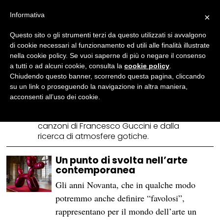
Informativa
×
Arianna Trombaccia
Questo sito o gli strumenti terzi da questo utilizzati si avvalgono
Romana, classe 1996, ha conseguito la
di cookie necessari al funzionamento ed utili alle finalità illustrate
laurea magistrale con lode in Storia
nella cookie policy. Se vuoi saperne di più o negare il consenso
dell'arte presso l’Università La Sapienza.
a tutti o ad alcuni cookie, consulta la
cookie policy
.
Appassionata di scrittura creativa, è stata
Chiudendo questo banner, scorrendo questa pagina, cliccando
tre volte finalista al Premio letterario
su un link o proseguendo la navigazione in altra maniera,
Chiara Giovani. Lettrice onnivora e
acconsenti all’uso dei cookie.
viaggiatrice irrequieta, la sua esistenza è
scandita dai film di Woody Allen, dalle
canzoni di Francesco Guccini e dalla
ricerca di atmosfere gotiche.
Un punto di svolta nell’arte
contemporanea
Gli anni Novanta, che in qualche modo
potremmo anche definire “favolosi”,
rappresentano per il mondo dell’arte un