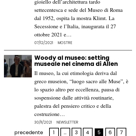
gioiello dell’architettura tardo
settecentesca e sede del Museo di Roma
dal 1952, ospita la mostra Klimt. La
Secessione e l’Italia, inaugurata il 27
ottobre 2021 e…
07/12/2021
MOSTRE
Woody al museo: setting
museale nel cinema di Allen
Il museo, la cui etimologia deriva dal
greco museion, “luogo sacro alle Muse”, è
lo spazio altro per eccellenza, pausa di
sospensione dalle attività routinarie,
palestra del pensiero critico e della
costruzione…
30/11/2021
NEWSLETTER
precedente
1
…
3
4
5
6
7