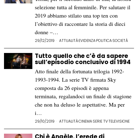
selezione tutta al femminile. Per salutare il
2019 abbiamo stilato una top ten con
l’obiettivo di raccontare la storia di dieci
donne –…
29/12/2019
ATTUALITÀ
·
EVIDENZA
·
POLITICA
·
SOCIETÀ
Tutto quello che c’è da sapere
sull’episodio conclusivo di 1994
Atto finale della fortunata trilogia 1992-
1993-1994. La serie TV firmata Sky
composta da 26 episodi è appena
terminata, regalandoci un finale di stagione
che non ha deluso le aspettative. Ma per
i…
29/10/2019
ATTUALITÀ
·
CINEMA
·
SERIE TV
·
TELEVISIONE
Chi è Angèle, l’erede di