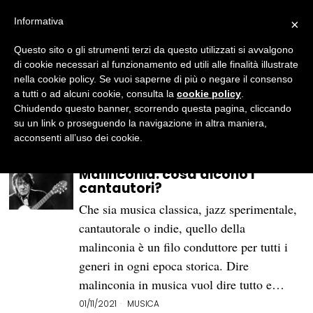
Informativa
×
Agnese Zappalà
Questo sito o gli strumenti terzi da questo utilizzati si avvalgono
Classe 1993. Ho studiato musica classica,
di cookie necessari al funzionamento ed utili alle finalità illustrate
storia e scienze politiche. Oggi sono
nella cookie policy. Se vuoi saperne di più o negare il consenso
giornalista pubblicista a Monza.
a tutti o ad alcuni cookie, consulta la
cookie policy
.
Vicedirettrice di Frammenti Rivista.
Chiudendo questo banner, scorrendo questa pagina, cliccando
Aspirante Nora Ephron.
su un link o proseguendo la navigazione in altra maniera,
acconsenti all’uso dei cookie.
Malinconia: cosa dicono i
cantautori?
Che sia musica classica, jazz sperimentale,
cantautorale o indie, quello della
malinconia è un filo conduttore per tutti i
generi in ogni epoca storica. Dire
malinconia in musica vuol dire tutto e…
01/11/2021
MUSICA