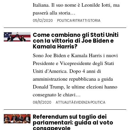
Italiana. Il suo nome è Leonilde Iotti, ma
passerà alla storia…
05/12/2020
POLITICA
·
RITRATTI
·
STORIA
Come cambiano gli Stati Uniti
con la vittoria di Joe Biden e
Kamala Harris?
Sono Joe Biden e Kamala Harris i nuovi
Presidente e Vicepresidente degli Stati
Uniti d’America. Dopo 4 anni di
amministrazione repubblicana a guida
Donald Trump, le ultime elezioni hanno
consegnato le chiavi…
08/11/2020
ATTUALITÀ
·
EVIDENZA
·
POLITICA
Referendum sul taglio dei
parlamentari: guida al voto
consapevole